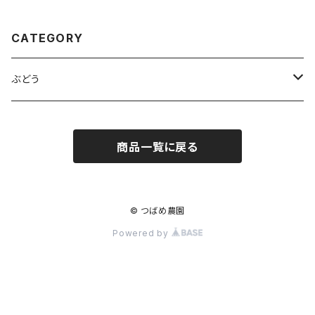
【2回目シャインマスカット 2kg
10月中旬発送】
CATEGORY
ぶどう
ニューピオーネ
商品一覧に戻る
オーロラブラック
シャインマスカット
© つばめ農園
Powered by